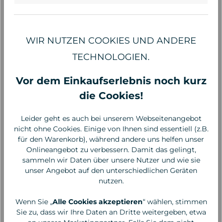
WIR NUTZEN COOKIES UND ANDERE
TECHNOLOGIEN.
Vor dem Einkaufserlebnis noch kurz
die Cookies!
Leider geht es auch bei unserem Webseitenangebot
nicht ohne Cookies. Einige von Ihnen sind essentiell (z.B.
für den Warenkorb), während andere uns helfen unser
Speick
Speick
Onlineangebot zu verbessern. Damit das gelingt,
Men Rasier-Seife, 50 g
Men Intensiv Creme, 50
sammeln wir Daten über unsere Nutzer und wie sie
ml
unser Angebot auf den unterschiedlichen Geräten
nutzen.
3,90 €*
9,95 €*
Wenn Sie „
Alle Cookies akzeptieren
“ wählen, stimmen
15,60 €* / 1 Kilogramm
199,00 €* / 1 Liter
Sie zu, dass wir Ihre Daten an Dritte weitergeben, etwa