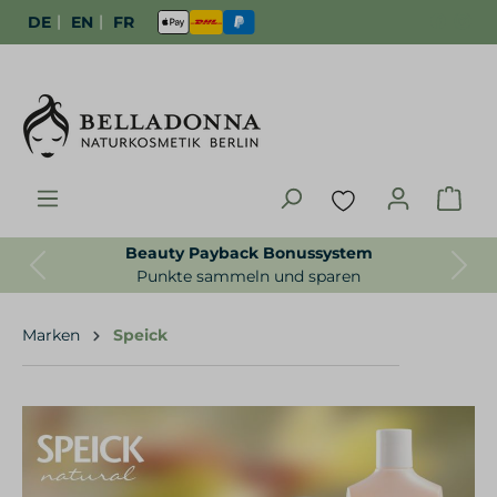
|
|
DE
EN
FR
 Bonussystem
Gratisproben zur Best
Previous
Next
 und sparen
Für uns selbstverstän
Marken
Speick