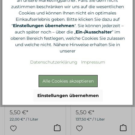
an unsere Marketingpartner. Falls Sie dem nicht
zustimmen beschränken wir uns auf die wesentlichen
Cookies und können Ihnen nicht ein optimales
Einkaufserlebnis geben. Bitte klicken Sie dazu auf
"
Einstellungen übernehmen
". Sie können jederzeit –
auch später noch – über die „
Ein-/Ausschalter
“ im
oberen Bereich festlegen, welche Cookies Sie zulassen
und welche nicht. Nähere Hinweise erhalten Sie in
unserer
Datenschutzerklärung
Impressum
Alle Cookies akzeptieren
Speick
Speick
Dusch Gel Sensitiv 250
Deo Stick 40 ml
Einstellungen übernehmen
ml
5,50 €*
5,50 €*
22,00 €* / 1 Liter
137,50 €* / 1 Liter