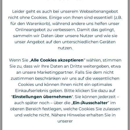
20,00 €*
42,95 €*
666,67 €* / 1 Liter
859,00 €* / 1 Liter
Leider geht es auch bei unserem Webseitenangebot
nicht ohne Cookies. Einige von Ihnen sind essentiell (z.B.
für den Warenkorb), während andere uns helfen unser
Onlineangebot zu verbessern. Damit das gelingt,
sammeln wir Daten über unsere Nutzer und wie sie
unser Angebot auf den unterschiedlichen Geräten
nutzen.
Wenn Sie „
Alle Cookies akzeptieren
“ wählen, stimmen
Sie zu, dass wir Ihre Daten an Dritte weitergeben, etwa
an unsere Marketingpartner. Falls Sie dem nicht
zustimmen beschränken wir uns auf die wesentlichen
Cookies und können Ihnen nicht ein optimales
Einkaufserlebnis geben. Bitte klicken Sie dazu auf
"
Einstellungen übernehmen
". Sie können jederzeit –
Madara
Speick
auch später noch – über die „
Ein-/Ausschalter
“ im
oberen Bereich festlegen, welche Cookies Sie zulassen
HIS Eye Cream, 17ml
Men Intensiv Creme, 50
und welche nicht. Nähere Hinweise erhalten Sie in
ml
unserer
29,95 €*
9,95 €*