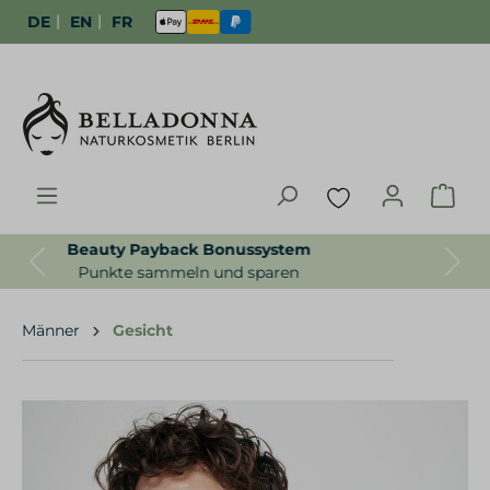
|
|
DE
EN
FR
Gratisproben zur Bestellung
Previous
Next
Für uns selbstverständlich
Männer
Gesicht