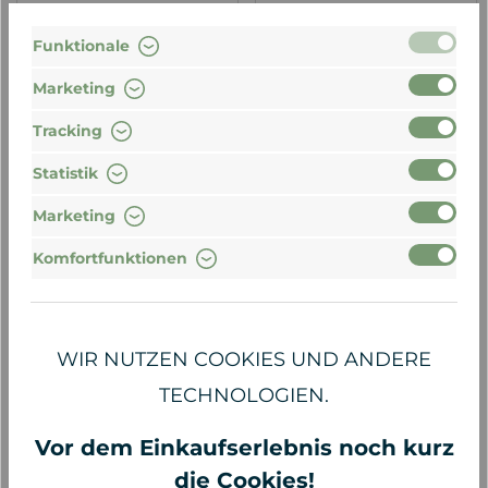
39,00 €*
22,00 €*
Funktionale
390,00 €* / 1 Liter
220,00 €* / 1 Liter
Marketing
Tracking
Statistik
Marketing
Komfortfunktionen
WIR NUTZEN COOKIES UND ANDERE
TECHNOLOGIEN.
Doers Of London
Madara
Hydration Serum, 30 ml
HIS Face Cream, 50ml
Vor dem Einkaufserlebnis noch kurz
die Cookies!