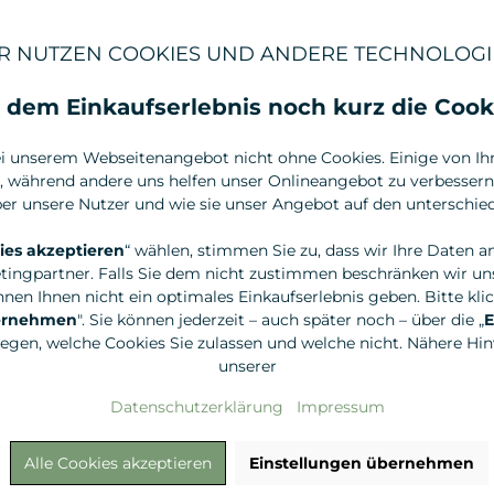
R NUTZEN COOKIES UND ANDERE TECHNOLOGI
 dem Einkaufserlebnis noch kurz die Cook
i unserem Webseitenangebot nicht ohne Cookies. Einige von Ihne
, während andere uns helfen unser Onlineangebot zu verbessern.
r unsere Nutzer und wie sie unser Angebot auf den unterschied
ies akzeptieren
“ wählen, stimmen Sie zu, dass wir Ihre Daten a
tingpartner. Falls Sie dem nicht zustimmen beschränken wir uns
Floris
Floris
nen Ihnen nicht ein optimales Einkaufserlebnis geben. Bitte klic
Elite Eau de Toilette, 50 ml
JF Eau de To
bernehmen
". Sie können jederzeit – auch später noch – über die „
E
legen, welche Cookies Sie zulassen und welche nicht. Nähere Hinw
unserer
99,00 €*
32,00 €*
Datenschutzerklärung
Impressum
Alle Cookies akzeptieren
Einstellungen übernehmen