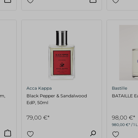
Acca Kappa
Bastille
um,
Black Pepper & Sandalwood
BATAILLE Ea
EdP, 50ml
79,00 €*
98,00 €*
980,00 €* / 1 L