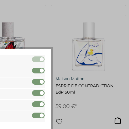
ne
Maison Matine
ANSLATION, EdP 50
ESPRIT DE CONTRADICTION,
EdP 50ml
59,00 €*