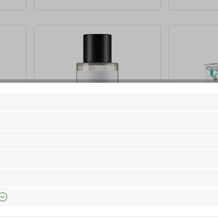
Sober
Maison Mati
um,
ISTANBUL Eau de Parfum, 50 ml
LOST IN TR
ml
49,00 €*
59,00 €*