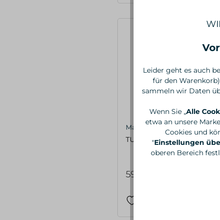
WI
Vor
Leider geht es auch be
für den Warenkorb)
sammeln wir Daten übe
Wenn Sie „
Alle Cook
etwa an unsere Marke
Maison Matine
Cookies und kön
TU TE CALMES, EdP 50ml
"
Einstellungen ü
oberen Bereich fest
59,00 €*