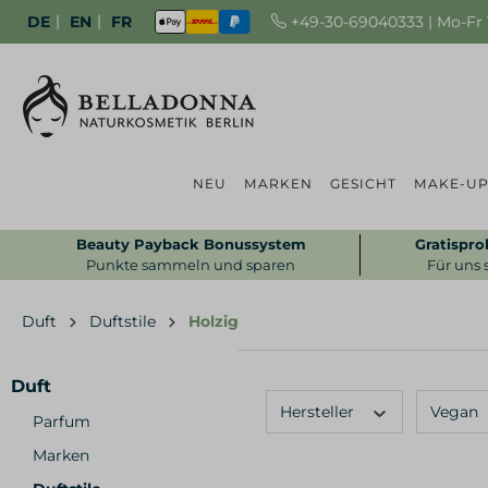
|
|
+49-30-69040333 | Mo-Fr 1
DE
EN
FR
NEU
MARKEN
GESICHT
MAKE-U
Beauty Payback Bonussystem
Gratispro
Punkte sammeln und sparen
Für uns 
Duft
Duftstile
Holzig
Duft
Hersteller
Vegan
Parfum
Marken