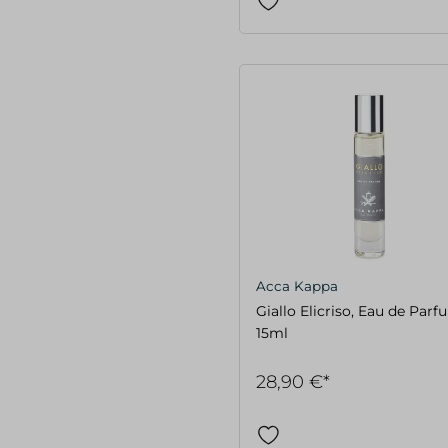
Acca Kappa
Giallo Elicriso, Eau de Parf
15ml
28,90 €*