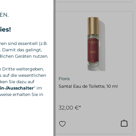
EN.
ies!
n sind essentiell (z.B.
 Damit das gelingt,
lichen Geräten nutzen.
n Dritte weitergeben,
 auf die wesentlichen
Floris
ken Sie dazu auf
ilette, 10 ml
Santal Eau de Toilette, 10 ml
in-/Ausschalter
“ im
eise erhalten Sie in
32,00 €*