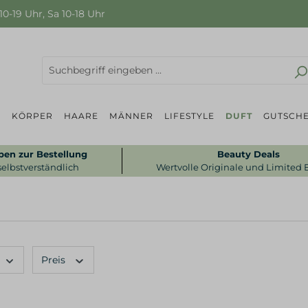
0-19 Uhr, Sa 10-18 Uhr
P
KÖRPER
HAARE
MÄNNER
LIFESTYLE
DUFT
GUTSCHE
ben zur Bestellung
Beauty Deals
selbstverständlich
Wertvolle Originale und Limited 
Preis