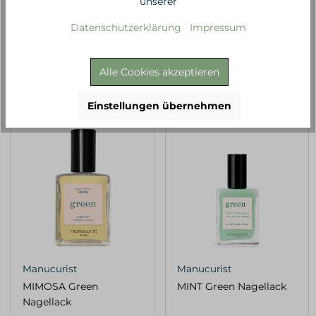
unserer
Datenschutzerklärung
Impressum
13,90 €*
13,90 €*
Alle Cookies akzeptieren
Einstellungen übernehmen
Manucurist
Manucurist
MIMOSA Green
MINT Green Nagellack
Nagellack