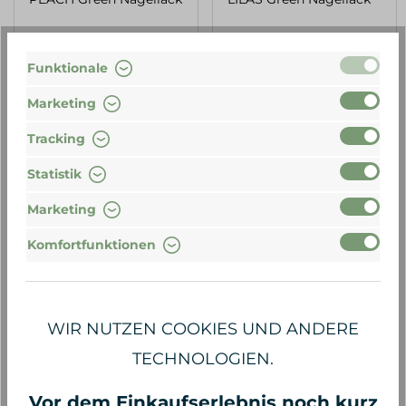
11,00 €*
13,90 €*
13,90 €*
Funktionale
Marketing
Tracking
Statistik
Marketing
Komfortfunktionen
WIR NUTZEN COOKIES UND ANDERE
TECHNOLOGIEN.
Manucurist
Manucurist
KHAKI Green Nagellack
TERRACOTTA Green
Vor dem Einkaufserlebnis noch kurz