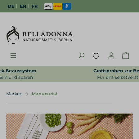
|
|
DE
EN
FR
Gratisproben zur Bestellung
Previous
Next
Für uns selbstverständlich
Marken
Manucurist