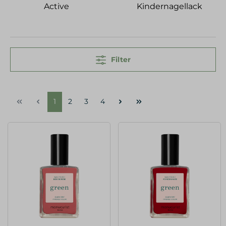
Active
Kindernagellack
Filter
1
2
3
4