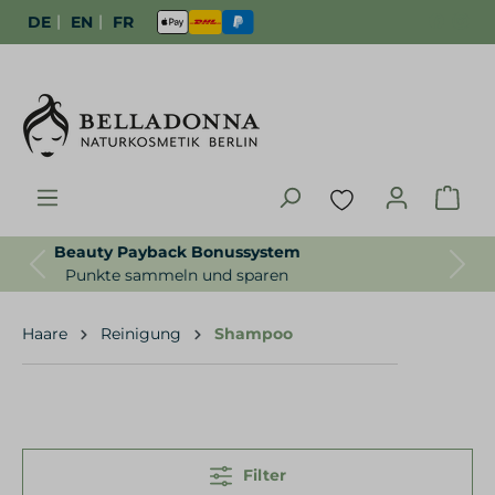
|
|
DE
EN
FR
Gratisproben zur Bestellung
Previous
Next
Für uns selbstverständlich
Haare
Reinigung
Shampoo
Filter