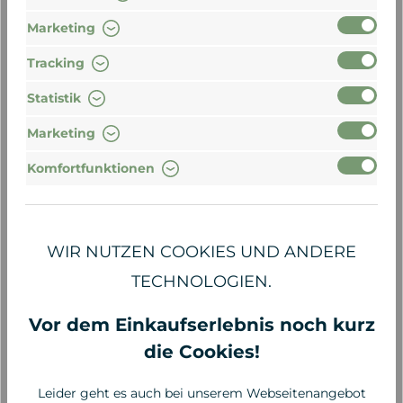
Marketing
Tracking
Statistik
Marketing
Komfortfunktionen
John Masters Organics
Dr. Hauschka
WIR NUTZEN COOKIES UND ANDERE
Intensive Repair
Shampoo, 150 ml
TECHNOLOGIEN.
Shampoo Honey
Hibiscus, 236 ml
Vor dem Einkaufserlebnis noch kurz
37,95 €*
17,00 €*
160,81 €* / 1 Liter
113,33 €* / 1 Liter
die Cookies!
Leider geht es auch bei unserem Webseitenangebot