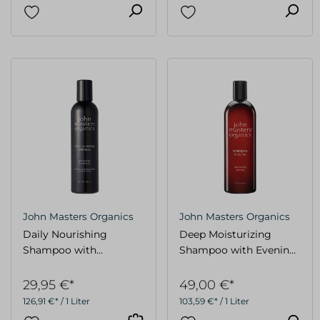
John Masters Organics
John Masters Organics
Daily Nourishing
Deep Moisturizing
Shampoo with
Shampoo with Evening
Lavender & Rosemary
Primose FAMILY 473 ml
236ml
29,95 €*
49,00 €*
126,91 €* / 1 Liter
103,59 €* / 1 Liter