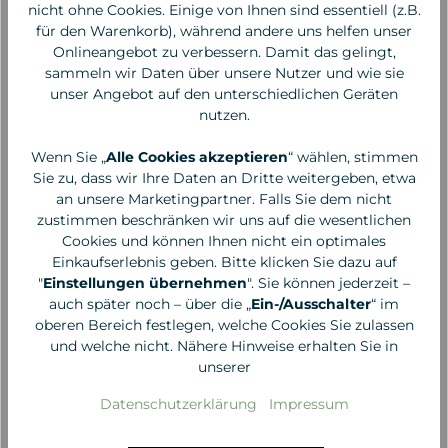
nicht ohne Cookies. Einige von Ihnen sind essentiell (z.B.
für den Warenkorb), während andere uns helfen unser
Onlineangebot zu verbessern. Damit das gelingt,
sammeln wir Daten über unsere Nutzer und wie sie
unser Angebot auf den unterschiedlichen Geräten
nutzen.
Wenn Sie „
Alle Cookies akzeptieren
“ wählen, stimmen
Sie zu, dass wir Ihre Daten an Dritte weitergeben, etwa
an unsere Marketingpartner. Falls Sie dem nicht
zustimmen beschränken wir uns auf die wesentlichen
Cookies und können Ihnen nicht ein optimales
Dr. Hauschka
Dr. Hauschka
Einkaufserlebnis geben. Bitte klicken Sie dazu auf
Med Shampoo
Med Cremeshampoo
"
Einstellungen übernehmen
". Sie können jederzeit –
Mittagsblume, 150 ml
Lavaerde, 150 ml
auch später noch – über die „
Ein-/Ausschalter
“ im
oberen Bereich festlegen, welche Cookies Sie zulassen
22,00 €*
21,50 €*
und welche nicht. Nähere Hinweise erhalten Sie in
unserer
146,67 €* / 1 Liter
143,33 €* / 1 Liter
Datenschutzerklärung
Impressum