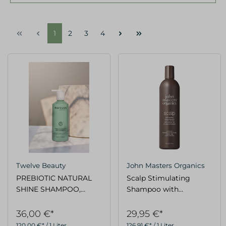
1
2
3
4
Twelve Beauty
John Masters Organics
PREBIOTIC NATURAL
Scalp Stimulating
SHINE SHAMPOO,
Shampoo with
300ml
Spearmint &
Meadowsweet 236ml
36,00 €*
29,95 €*
120,00 €* / 1 Liter
126,91 €* / 1 Liter