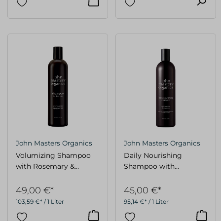
John Masters Organics
John Masters Organics
Volumizing Shampoo
Daily Nourishing
with Rosemary &
Shampoo with
Peppermint FAMILY 473
Lavender & Rosemary
ml
FAMILY 473ml
49,00 €*
45,00 €*
103,59 €* / 1 Liter
95,14 €* / 1 Liter