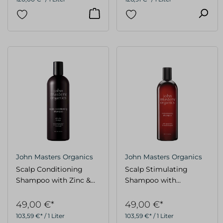
John Masters Organics
John Masters Organics
Scalp Conditioning
Scalp Stimulating
Shampoo with Zinc &
Shampoo with
Sage FAMILY 473ml
Spearmint &
Meadowsweet FAMILY
49,00 €*
49,00 €*
473 ml
103,59 €* / 1 Liter
103,59 €* / 1 Liter