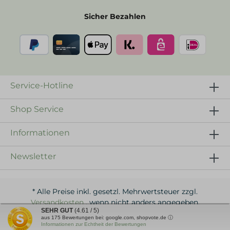
Sicher Bezahlen
Service-Hotline
Shop Service
Informationen
Newsletter
* Alle Preise inkl. gesetzl. Mehrwertsteuer zzgl.
Versandkosten
, wenn nicht anders angegeben.
SEHR GUT
(4.61 / 5)
aus
175
Bewertungen bei: google.com, shopvote.de ⓘ
Realisiert mit Shopware, powered by TrendKai
Informationen zur Echtheit der Bewertungen