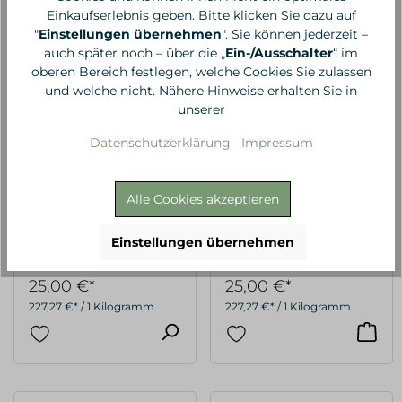
Einkaufserlebnis geben. Bitte klicken Sie dazu auf
"
Einstellungen übernehmen
". Sie können jederzeit –
auch später noch – über die „
Ein-/Ausschalter
“ im
oberen Bereich festlegen, welche Cookies Sie zulassen
und welche nicht. Nähere Hinweise erhalten Sie in
unserer
Datenschutzerklärung
Impressum
Alle Cookies akzeptieren
Klar Seifen
Klar Seifen
Rasierseife Sandelholz
Rasierseife Lemongrass
110g
110g
Einstellungen übernehmen
25,00 €*
25,00 €*
227,27 €* / 1 Kilogramm
227,27 €* / 1 Kilogramm