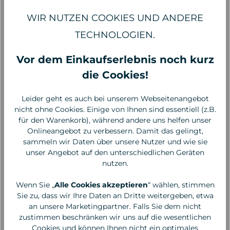
WIR NUTZEN COOKIES UND ANDERE
TECHNOLOGIEN.
Vor dem Einkaufserlebnis noch kurz
die Cookies!
Leider geht es auch bei unserem Webseitenangebot
nicht ohne Cookies. Einige von Ihnen sind essentiell (z.B.
für den Warenkorb), während andere uns helfen unser
Saponificio Varesino
Klar Seifen
Onlineangebot zu verbessern. Damit das gelingt,
Rasierseife Stella Alpina
Rasierseife Klassik 110g
sammeln wir Daten über unsere Nutzer und wie sie
(Edelweiß) 150 g
unser Angebot auf den unterschiedlichen Geräten
nutzen.
39,00 €*
25,00 €*
260,00 €* / 1 Kilogramm
227,27 €* / 1 Kilogramm
Wenn Sie „
Alle Cookies akzeptieren
“ wählen, stimmen
Sie zu, dass wir Ihre Daten an Dritte weitergeben, etwa
an unsere Marketingpartner. Falls Sie dem nicht
zustimmen beschränken wir uns auf die wesentlichen
Cookies und können Ihnen nicht ein optimales