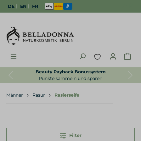
|
|
DE
EN
FR
y Payback Bonussystem
Gratisprobe
Previous
Next
te sammeln und sparen
Für uns sel
Männer
Rasur
Rasierseife
Filter