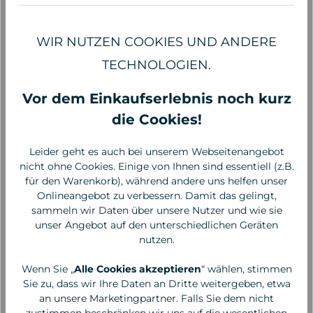
WIR NUTZEN COOKIES UND ANDERE
TECHNOLOGIEN.
Vor dem Einkaufserlebnis noch kurz
die Cookies!
Leider geht es auch bei unserem Webseitenangebot
nicht ohne Cookies. Einige von Ihnen sind essentiell (z.B.
für den Warenkorb), während andere uns helfen unser
Primavera
Primavera
Onlineangebot zu verbessern. Damit das gelingt,
Airspray Beschütz mich,
Roll-On Drachenmut,
sammeln wir Daten über unsere Nutzer und wie sie
50 ml
10ml
unser Angebot auf den unterschiedlichen Geräten
nutzen.
14,90 €*
10,90 €*
298,00 €* / 1 Liter
1.090,00 €* / 1 Liter
Wenn Sie „
Alle Cookies akzeptieren
“ wählen, stimmen
Sie zu, dass wir Ihre Daten an Dritte weitergeben, etwa
an unsere Marketingpartner. Falls Sie dem nicht
zustimmen beschränken wir uns auf die wesentlichen