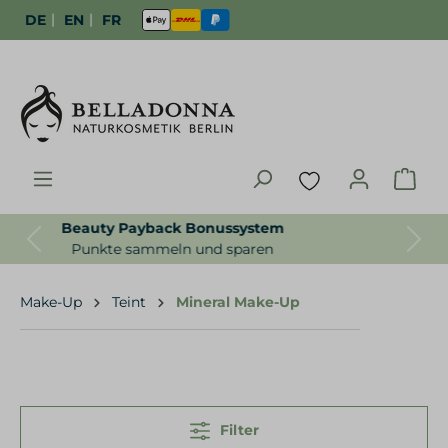
|
|
DE
EN
FR
Gratisproben zur Bestellung
Previous
Next
Für uns selbstverständlich
Make-Up
Teint
Mineral Make-Up
Filter