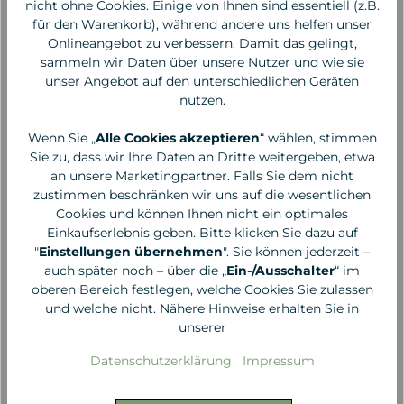
nicht ohne Cookies. Einige von Ihnen sind essentiell (z.B.
für den Warenkorb), während andere uns helfen unser
Onlineangebot zu verbessern. Damit das gelingt,
sammeln wir Daten über unsere Nutzer und wie sie
unser Angebot auf den unterschiedlichen Geräten
nutzen.
Wenn Sie „
Alle Cookies akzeptieren
“ wählen, stimmen
Sie zu, dass wir Ihre Daten an Dritte weitergeben, etwa
an unsere Marketingpartner. Falls Sie dem nicht
zustimmen beschränken wir uns auf die wesentlichen
Cookies und können Ihnen nicht ein optimales
Inika
Inika
Einkaufserlebnis geben. Bitte klicken Sie dazu auf
Loose Mineral
Loose Mineral
"
Einstellungen übernehmen
". Sie können jederzeit –
Foundation SPF 25 -
Foundation SPF 25 -
auch später noch – über die „
Ein-/Ausschalter
“ im
Freedom
Inspiration
oberen Bereich festlegen, welche Cookies Sie zulassen
49,00 €*
49,00 €*
und welche nicht. Nähere Hinweise erhalten Sie in
unserer
Datenschutzerklärung
Impressum