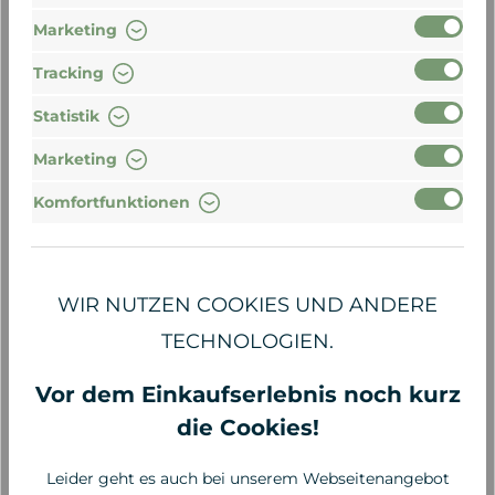
Marketing
Tracking
Statistik
Marketing
Komfortfunktionen
Inika
Inika
WIR NUTZEN COOKIES UND ANDERE
Loose Mineral
Loose Mineral
TECHNOLOGIEN.
Foundation SPF 25 -
Foundation SPF 25 -
Patience
Trust
Vor dem Einkaufserlebnis noch kurz
49,00 €*
49,00 €*
die Cookies!
Leider geht es auch bei unserem Webseitenangebot