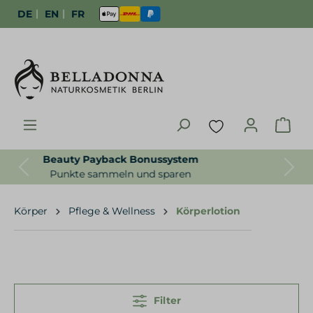
|
|
DE
EN
FR
Gratisproben zur Bestellung
Previous
Next
Für uns selbstverständlich
Körper
Pflege & Wellness
Körperlotion
Filter