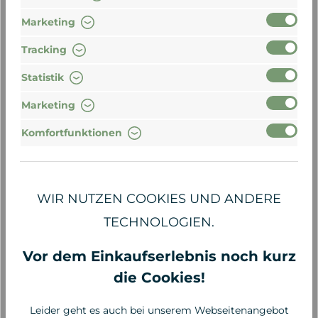
Marketing
Tracking
Statistik
Marketing
Komfortfunktionen
Salt & Stone
Salt & Stone
WIR NUTZEN COOKIES UND ANDERE
Body Lotion Santal &
Body Lotion
Vetiver, 206 ml
Bergamote & Hinoki,
TECHNOLOGIEN.
206 ml
36,00 €*
36,00 €*
Vor dem Einkaufserlebnis noch kurz
174,76 €* / 1 Liter
174,76 €* / 1 Liter
die Cookies!
Leider geht es auch bei unserem Webseitenangebot