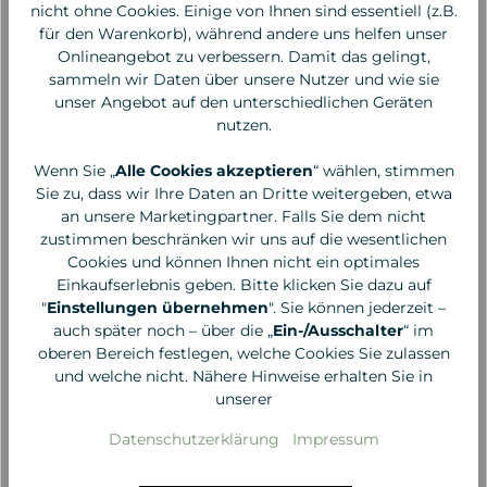
nicht ohne Cookies. Einige von Ihnen sind essentiell (z.B.
für den Warenkorb), während andere uns helfen unser
Onlineangebot zu verbessern. Damit das gelingt,
sammeln wir Daten über unsere Nutzer und wie sie
unser Angebot auf den unterschiedlichen Geräten
nutzen.
Wenn Sie „
Alle Cookies akzeptieren
“ wählen, stimmen
Sie zu, dass wir Ihre Daten an Dritte weitergeben, etwa
an unsere Marketingpartner. Falls Sie dem nicht
zustimmen beschränken wir uns auf die wesentlichen
Cookies und können Ihnen nicht ein optimales
Salt & Stone
L:A Bruket
Einkaufserlebnis geben. Bitte klicken Sie dazu auf
Body Lotion Black Rose
Firming Body Serum,
"
Einstellungen übernehmen
". Sie können jederzeit –
& Oud, 206ml
120 ml
auch später noch – über die „
Ein-/Ausschalter
“ im
oberen Bereich festlegen, welche Cookies Sie zulassen
36,00 €*
49,00 €*
und welche nicht. Nähere Hinweise erhalten Sie in
unserer
174,76 €* / 1 Liter
408,33 €* / 1 Liter
Datenschutzerklärung
Impressum