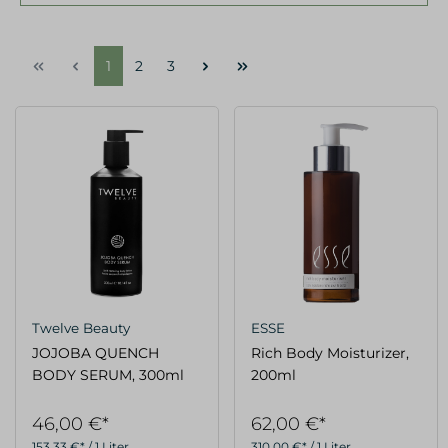
1
2
3
Twelve Beauty
ESSE
JOJOBA QUENCH
Rich Body Moisturizer,
BODY SERUM, 300ml
200ml
46,00 €*
62,00 €*
153,33 €* / 1 Liter
310,00 €* / 1 Liter