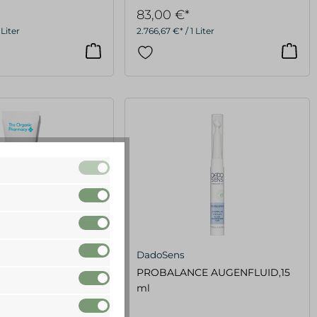
83,00 €*
 Liter
2.766,67 €* / 1 Liter
c Pharmacy
DadoSens
Gel, 15 ml
PROBALANCE AUGENFLUID,15
ml