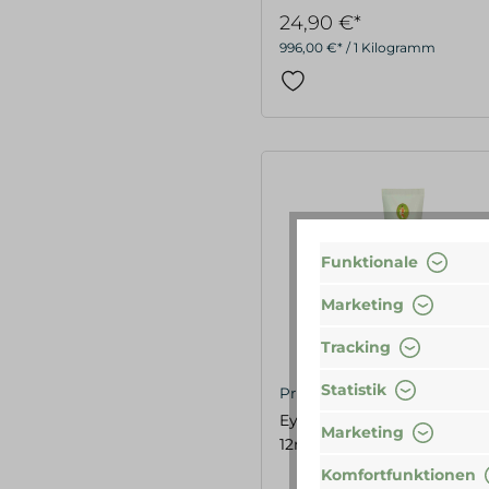
24,90 €*
996,00 €* / 1 Kilogramm
Funktionale
Marketing
Tracking
Statistik
Primavera
Eye Roll-On - Instantly Coo
Marketing
12ml
Komfortfunktionen