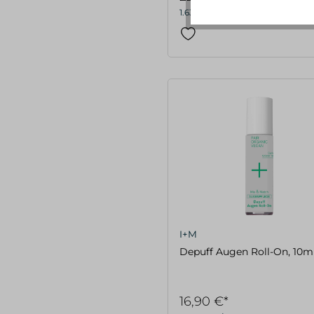
1.639,29 €* / 1 Liter
I+M
Depuff Augen Roll-On, 10m
16,90 €*