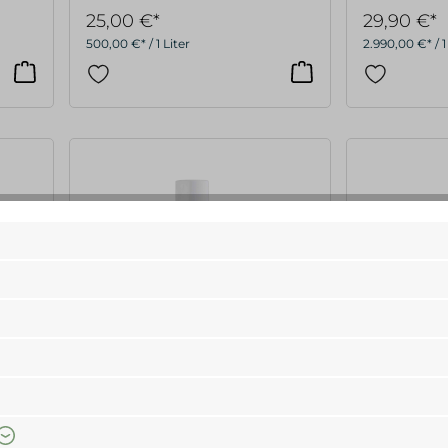
25,00 €*
29,90 €*
500,00 €* / 1 Liter
2.990,00 €* / 1
The Organic Pharmacy
The Organi
ling
Lifting Eye Gel 10 ml
Lifting Eye 