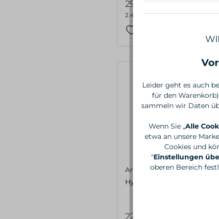
29,90 €*
2.491,67 €* / 1 Liter
WI
Vor
Leider geht es auch be
für den Warenkorb)
sammeln wir Daten übe
Wenn Sie „
Alle Cook
etwa an unsere Marke
Cookies und kön
"
Einstellungen ü
oberen Bereich fest
Annemarie Börlind
Hyaluron Augenpads, 6x2 S
22,95 €*