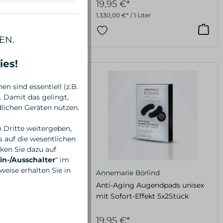
19,95 €*
 Liter
1.330,00 €* / 1 Liter
EN.
ies!
n sind essentiell (z.B.
 Damit das gelingt,
lichen Geräten nutzen.
n Dritte weitergeben,
 auf die wesentlichen
ken Sie dazu auf
in-/Ausschalter
“ im
eise erhalten Sie in
örlind
Annemarie Börlind
E Cooling Spa Eye
Anti-Aging Augendpads unisex
15 ml
mit Sofort-Effekt 5x2Stück
19,95 €*