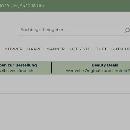
0-19 Uhr, Sa 10-18 Uhr
P
KÖRPER
HAARE
MÄNNER
LIFESTYLE
DUFT
GUTSCHE
ben zur Bestellung
Beauty Deals
selbstverständlich
Wertvolle Originale und Limited 