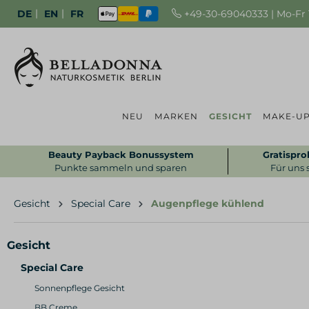
|
|
+49-30-69040333 | Mo-Fr 1
DE
EN
FR
NEU
MARKEN
GESICHT
MAKE-U
Beauty Payback Bonussystem
Gratispro
Punkte sammeln und sparen
Für uns 
Gesicht
Special Care
Augenpflege kühlend
Gesicht
Special Care
Sonnenpflege Gesicht
BB Creme