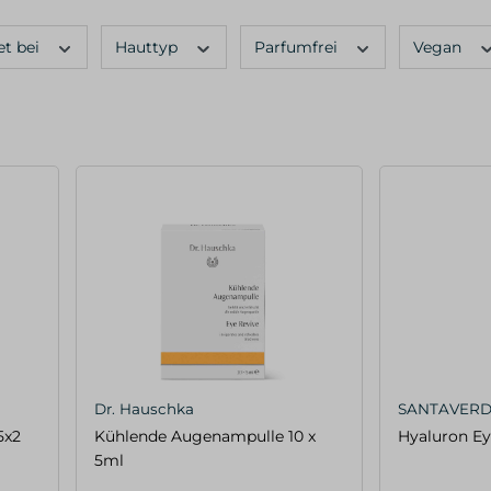
et bei
Hauttyp
Parfumfrei
Vegan
Dr. Hauschka
SANTAVER
5x2
Kühlende Augenampulle 10 x
Hyaluron Ey
5ml