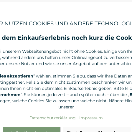
39,95 €*
49,95 €*
3.995,00 €* / 1 Liter
3.330,00 €* / 1
R NUTZEN COOKIES UND ANDERE TECHNOLOGI
 dem Einkaufserlebnis noch kurz die Cook
i unserem Webseitenangebot nicht ohne Cookies. Einige von Ihne
, während andere uns helfen unser Onlineangebot zu verbessern.
r unsere Nutzer und wie sie unser Angebot auf den unterschied
ies akzeptieren
“ wählen, stimmen Sie zu, dass wir Ihre Daten a
tingpartner. Falls Sie dem nicht zustimmen beschränken wir uns
nen Ihnen nicht ein optimales Einkaufserlebnis geben. Bitte klic
bernehmen
". Sie können jederzeit – auch später noch – über die „
E
legen, welche Cookies Sie zulassen und welche nicht. Nähere Hinw
Annemarie Börlind
Annemarie B
unserer
tk.
ENERGYNATURE
ROSE NATUR
Abschwellendes Augenserum
Creme Gel, 
Datenschutzerklärung
Impressum
15ml
24,95 €*
50,00 €*