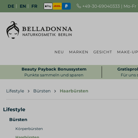
|
|
+49-30-69040333 | Mo-Fr 1
DE
EN
FR
NEU
MARKEN
GESICHT
MAKE-U
Beauty Payback Bonussystem
Gratispro
Punkte sammeln und sparen
Für uns 
Lifestyle
Bürsten
Haarbürsten
Lifestyle
Bürsten
Körperbürsten
Haarbürsten