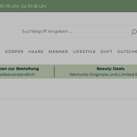
0-19 Uhr, Sa 10-18 Uhr
P
KÖRPER
HAARE
MÄNNER
LIFESTYLE
DUFT
GUTSCHE
ben zur Bestellung
Beauty Deals
selbstverständlich
Wertvolle Originale und Limited 