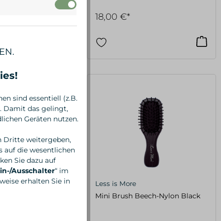
18,00 €*
EN.
ies!
n sind essentiell (z.B.
 Damit das gelingt,
lichen Geräten nutzen.
n Dritte weitergeben,
 auf die wesentlichen
ken Sie dazu auf
in-/Ausschalter
“ im
eise erhalten Sie in
Less is More
ste, gerade
Mini Brush Beech-Nylon Black
eckig / groß