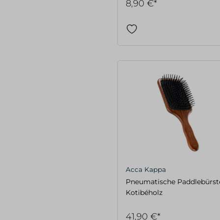
8,90 €*
Acca Kappa
Pneumatische Paddlebürst
Kotibéholz
41,90 €*