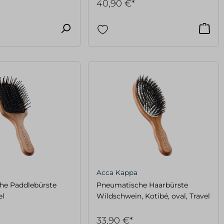
40,90 €*
Acca Kappa
he Paddlebürste
Pneumatische Haarbürste
el
Wildschwein, Kotibé, oval, Travel
33,90 €*