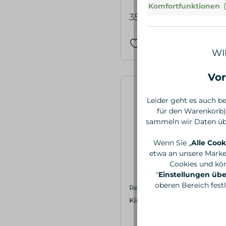
Komfortfunktionen
35,00 €*
WI
Vor
Leider geht es auch be
für den Warenkorb)
sammeln wir Daten übe
Wenn Sie „
Alle Cook
etwa an unsere Marke
Cookies und kön
"
Einstellungen ü
oberen Bereich fest
Redecker
Kinderhaarbürste, Buche