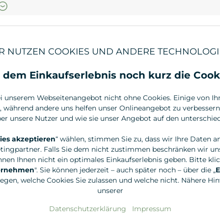
66,90 €*
38,50 €*
R NUTZEN COOKIES UND ANDERE TECHNOLOGI
 dem Einkaufserlebnis noch kurz die Cook
i unserem Webseitenangebot nicht ohne Cookies. Einige von Ihne
, während andere uns helfen unser Onlineangebot zu verbessern.
r unsere Nutzer und wie sie unser Angebot auf den unterschied
ies akzeptieren
“ wählen, stimmen Sie zu, dass wir Ihre Daten a
tingpartner. Falls Sie dem nicht zustimmen beschränken wir uns
nen Ihnen nicht ein optimales Einkaufserlebnis geben. Bitte klic
bernehmen
". Sie können jederzeit – auch später noch – über die „
E
legen, welche Cookies Sie zulassen und welche nicht. Nähere Hinw
Redecker
Redecker
unserer
Holzhaarbürste mit extra langen
Holzhaarbür
Holzstiften
Holzstifte, 
Datenschutzerklärung
Impressum