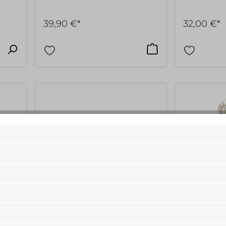
39,90 €*
32,00 €*
Acca Kappa
Acca Kappa
Paddle Haarbürste Extensions
Pneumatisc
Z4
Buche, Trav