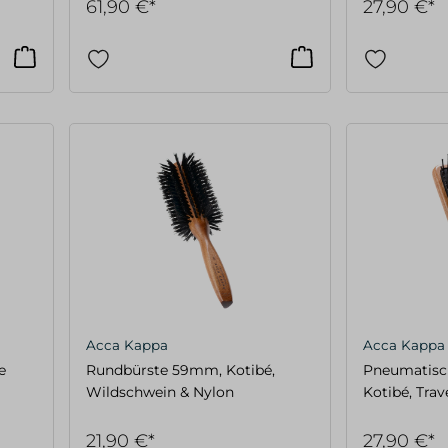
61,90 €*
27,90 €*
Acca Kappa
Acca Kappa
e
Rundbürste 59mm, Kotibé,
Pneumatisc
Wildschwein & Nylon
Kotibé, Trav
21,90 €*
27,90 €*