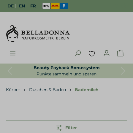
|
|
DE
EN
FR
Beauty Payback Bonussystem
Previous
Next
Punkte sammeln und sparen
Körper
Duschen & Baden
Bademilch
Filter