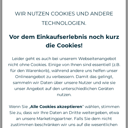
WIR NUTZEN COOKIES UND ANDERE
TECHNOLOGIEN.
Vor dem Einkaufserlebnis noch kurz
die Cookies!
Leider geht es auch bei unserem Webseitenangebot
nicht ohne Cookies. Einige von Ihnen sind essentiell (z.B.
für den Warenkorb), während andere uns helfen unser
Bioturm
Bioturm
Onlineangebot zu verbessern. Damit das gelingt,
Öl-Molke Bad Sensitiv,
Öl-Molke Bad Arnika, 30
sammeln wir Daten über unsere Nutzer und wie sie
30 ml
ml
unser Angebot auf den unterschiedlichen Geräten
nutzen.
2,95 €*
2,95 €*
98,33 €* / 1 Liter
98,33 €* / 1 Liter
Wenn Sie „
Alle Cookies akzeptieren
“ wählen, stimmen
Sie zu, dass wir Ihre Daten an Dritte weitergeben, etwa
an unsere Marketingpartner. Falls Sie dem nicht
zustimmen beschränken wir uns auf die wesentlichen