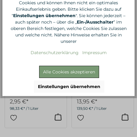
Cookies und können Ihnen nicht ein optimales
Einkaufserlebnis geben. Bitte klicken Sie dazu auf
"
Einstellungen übernehmen
". Sie können jederzeit –
auch später noch – über die „
Ein-/Ausschalter
“ im
oberen Bereich festlegen, welche Cookies Sie zulassen
und welche nicht. Nähere Hinweise erhalten Sie in
unserer
Datenschutzerklärung
Impressum
Alle Cookies akzeptieren
Bioturm
Bioturm
Öl-Molke Bad
Öl-Molke Bad Arnika,
Einstellungen übernehmen
Eukalyptus, 30 ml
100 ml
2,95 €*
13,95 €*
98,33 €* / 1 Liter
139,50 €* / 1 Liter