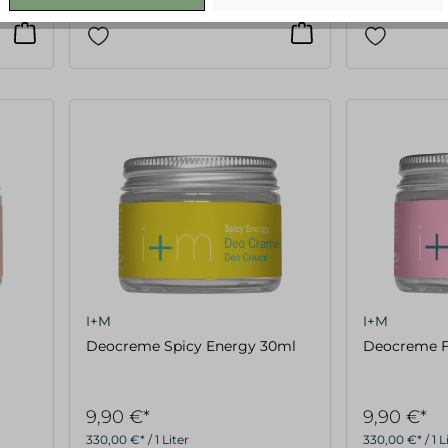
247,50 €* / 1 Liter
272,50 €* / 1 L
I+M
I+M
Deocreme Spicy Energy 30ml
9,90 €*
9,90 €*
330,00 €* / 1 Liter
330,00 €* / 1 L