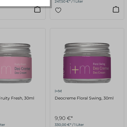
iter
247,50 €* / 1 Liter
I+M
Deocreme Fruity Fresh, 30ml
Deocreme Floral Swing, 30ml
9,90 €*
iter
330,00 €* / 1 Liter