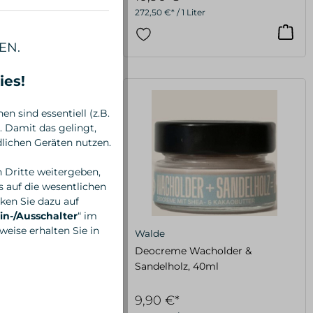
iter
272,50 €* / 1 Liter
EN.
ies!
n sind essentiell (z.B.
 Damit das gelingt,
lichen Geräten nutzen.
n Dritte weitergeben,
 auf die wesentlichen
ken Sie dazu auf
in-/Ausschalter
“ im
eise erhalten Sie in
Walde
ord, 40ml
Deocreme Wacholder &
Sandelholz, 40ml
9,90 €*