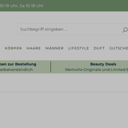
0-19 Uhr, Sa 10-18 Uhr
P
KÖRPER
HAARE
MÄNNER
LIFESTYLE
DUFT
GUTSCHE
ben zur Bestellung
Beauty Deals
selbstverständlich
Wertvolle Originale und Limited 