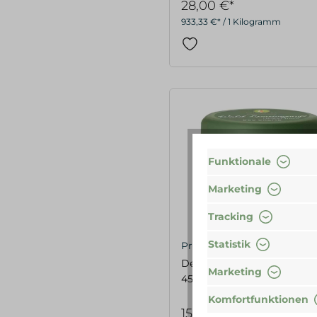
28,00 €*
933,33 €* / 1 Kilogramm
Funktionale
Marketing
Tracking
Statistik
Primavera
Deo Creme Wald Spazierga
Marketing
45 ml
Komfortfunktionen
15,00 €*