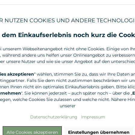
272,50 €* / 1 Liter
272,50 €* / 1 L
R NUTZEN COOKIES UND ANDERE TECHNOLOGI
 dem Einkaufserlebnis noch kurz die Cook
i unserem Webseitenangebot nicht ohne Cookies. Einige von Ihne
, während andere uns helfen unser Onlineangebot zu verbessern.
r unsere Nutzer und wie sie unser Angebot auf den unterschied
ies akzeptieren
“ wählen, stimmen Sie zu, dass wir Ihre Daten a
tingpartner. Falls Sie dem nicht zustimmen beschränken wir uns
nen Ihnen nicht ein optimales Einkaufserlebnis geben. Bitte klic
bernehmen
". Sie können jederzeit – auch später noch – über die „
E
legen, welche Cookies Sie zulassen und welche nicht. Nähere Hinw
Walde
Walde
unserer
40ml
Deocreme Limette Grapefruit,
Deocreme C
40ml
Datenschutzerklärung
Impressum
9,90 €*
10,90 €*
Alle Cookies akzeptieren
Einstellungen übernehmen