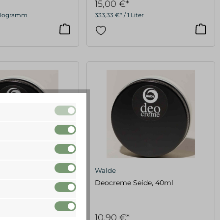
15,00 €*
 Kilogramm
333,33 €* / 1 Liter
Walde
amt, 40ml
Deocreme Seide, 40ml
10,90 €*