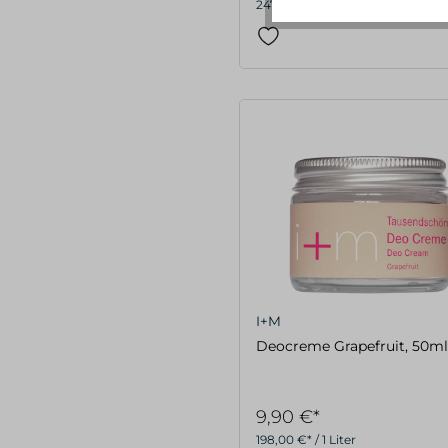
247,50 €* / 1 Liter
I+M
Deocreme Grapefruit, 50ml
9,90 €*
198,00 €* / 1 Liter