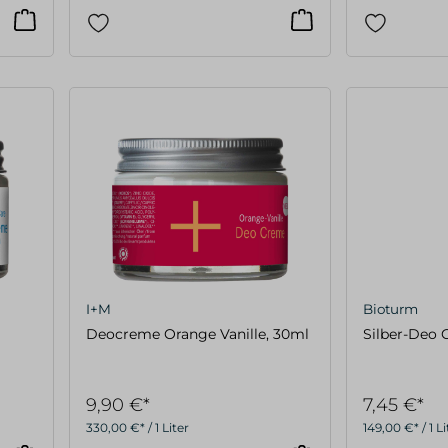
I+M
Bioturm
Deocreme Orange Vanille, 30ml
Silber-Deo 
9,90 €*
7,45 €*
330,00 €* / 1 Liter
149,00 €* / 1 Li