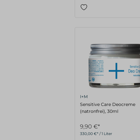
I+M
Sensitive Care Deocreme
(natronfrei), 30ml
9,90 €*
330,00 €* / 1 Liter