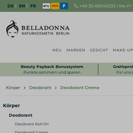
|
|
+49-30-69040333 | Mo-Fr 1
DE
EN
FR
NEU
MARKEN
GESICHT
MAKE-U
Beauty Payback Bonussystem
Gratispro
Punkte sammeln und sparen
Für uns 
Körper
Deodorant
Deodorant Creme
Körper
Deodorant
Deodorant Roll-On
Deodorant Creme