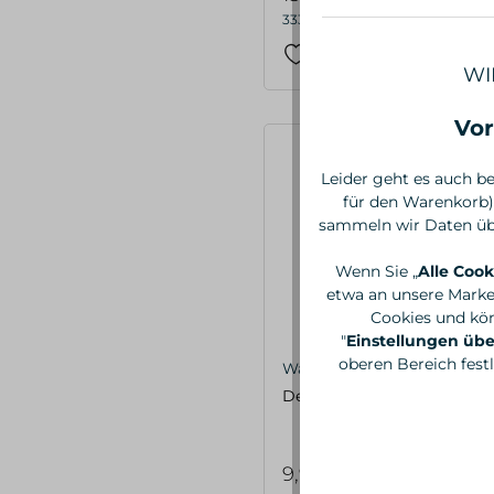
333,33 €* / 1 Liter
WI
Vor
Leider geht es auch be
für den Warenkorb)
sammeln wir Daten übe
Wenn Sie „
Alle Cook
etwa an unsere Marke
Cookies und kön
"
Einstellungen ü
oberen Bereich fest
Walde
Deocreme Orange Neroli, 
9,90 €*