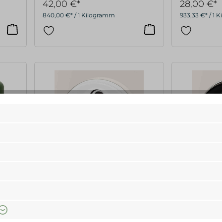
42,00 €*
28,00 €*
840,00 €* / 1 Kilogramm
933,33 €* / 1
Walde
Walde
ng,
Deocreme Leinen, 40ml
Deocreme S
10,90 €*
10,90 €*