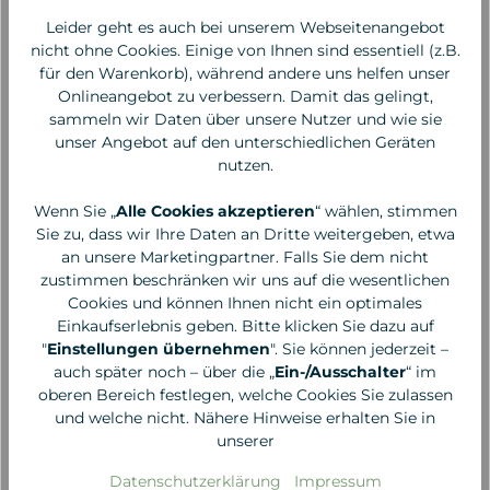
Leider geht es auch bei unserem Webseitenangebot
nicht ohne Cookies. Einige von Ihnen sind essentiell (z.B.
für den Warenkorb), während andere uns helfen unser
Onlineangebot zu verbessern. Damit das gelingt,
sammeln wir Daten über unsere Nutzer und wie sie
unser Angebot auf den unterschiedlichen Geräten
nutzen.
Wenn Sie „
Alle Cookies akzeptieren
“ wählen, stimmen
Sie zu, dass wir Ihre Daten an Dritte weitergeben, etwa
an unsere Marketingpartner. Falls Sie dem nicht
zustimmen beschränken wir uns auf die wesentlichen
Cookies und können Ihnen nicht ein optimales
Einkaufserlebnis geben. Bitte klicken Sie dazu auf
"
Einstellungen übernehmen
". Sie können jederzeit –
Frau Tonis Parfum
Frau Tonis Parfum
auch später noch – über die „
Ein-/Ausschalter
“ im
Aventure No. 05 Parfum
Laundrette No. 17
oberen Bereich festlegen, welche Cookies Sie zulassen
Intense, 50 ml
Parfum Intense, 50ml
und welche nicht. Nähere Hinweise erhalten Sie in
unserer
120,00 €*
120,00 €*
Datenschutzerklärung
Impressum