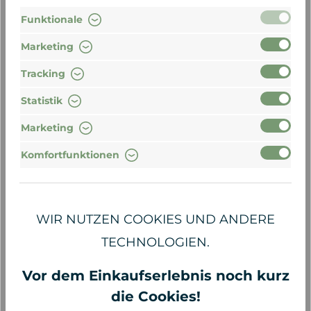
85,00 €*
85,00 €*
Funktionale
Marketing
Tracking
Statistik
Marketing
Komfortfunktionen
WIR NUTZEN COOKIES UND ANDERE
Frau Tonis Parfum
Frau Tonis Parfum
TECHNOLOGIEN.
Yellow Cordt No.26, EdP
Berlin No. 21 EdP, 50ml
50ml
Vor dem Einkaufserlebnis noch kurz
die Cookies!
85,00 €*
85,00 €*