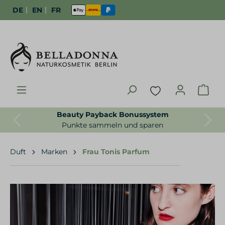
|
|
DE
EN
FR
Beauty Payback Bonussystem
Previous
Next
Punkte sammeln und sparen
Duft
Marken
Frau Tonis Parfum