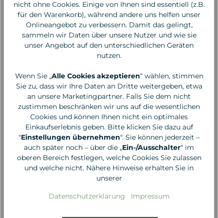
nicht ohne Cookies. Einige von Ihnen sind essentiell (z.B.
für den Warenkorb), während andere uns helfen unser
Onlineangebot zu verbessern. Damit das gelingt,
sammeln wir Daten über unsere Nutzer und wie sie
unser Angebot auf den unterschiedlichen Geräten
nutzen.
Wenn Sie „
Alle Cookies akzeptieren
“ wählen, stimmen
Sie zu, dass wir Ihre Daten an Dritte weitergeben, etwa
an unsere Marketingpartner. Falls Sie dem nicht
zustimmen beschränken wir uns auf die wesentlichen
Cookies und können Ihnen nicht ein optimales
Alga Maris
Alga Maris
Einkaufserlebnis geben. Bitte klicken Sie dazu auf
Sonnencreme golden
Sonnencreme beige
"
Einstellungen übernehmen
". Sie können jederzeit –
getönt LSF 50, 50ml
getönt LSF 50, 50ml
auch später noch – über die „
Ein-/Ausschalter
“ im
oberen Bereich festlegen, welche Cookies Sie zulassen
24,90 €*
24,90 €*
und welche nicht. Nähere Hinweise erhalten Sie in
unserer
498,00 €* / 1 Liter
498,00 €* / 1 Liter
Datenschutzerklärung
Impressum