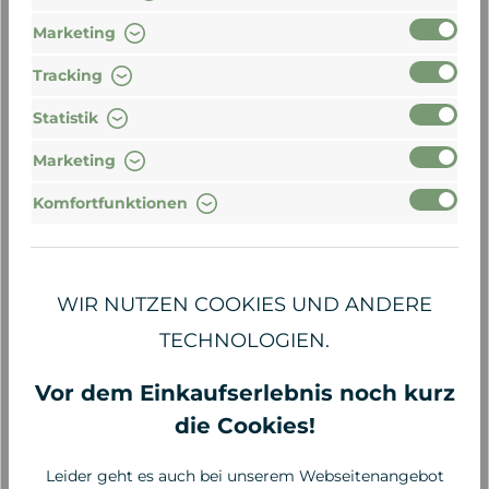
Marketing
Tracking
Statistik
Marketing
Komfortfunktionen
Alga Maris
Alga Maris
WIR NUTZEN COOKIES UND ANDERE
Sonnencreme elfenbein
Sonnencreme elfenbein
getönt LSF 30, 50ml
getönt LSF 50, 50ml
TECHNOLOGIEN.
21,90 €*
24,90 €*
Vor dem Einkaufserlebnis noch kurz
438,00 €* / 1 Liter
498,00 €* / 1 Liter
die Cookies!
Leider geht es auch bei unserem Webseitenangebot