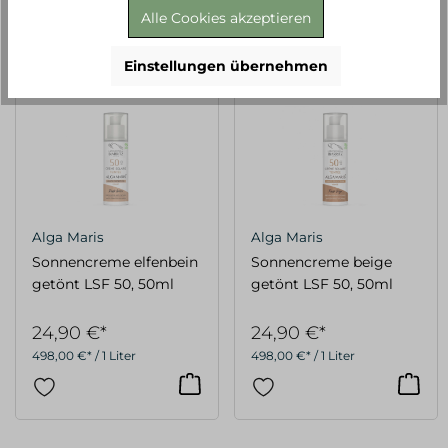
Alle Cookies akzeptieren
Einstellungen übernehmen
Alga Maris
Alga Maris
Sonnencreme elfenbein
Sonnencreme beige
getönt LSF 50, 50ml
getönt LSF 50, 50ml
24,90 €*
24,90 €*
498,00 €* / 1 Liter
498,00 €* / 1 Liter