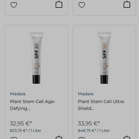
Madara
Madara
Plant Stem Cell Age-
Plant Stem Cell Ultra-
Defying
Shield
Gesichtssonnenschutz,
Gesichtssonnenschutz,
LSF 30, 40ml
LSF 50, 40ml
32,95 €*
33,95 €*
823,75 €* / 1 Liter
848,75 €* / 1 Liter