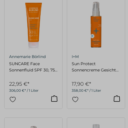
Annemarie Börlind
I+M
SUNCARE Face
Sun Protect
Sonnenfluid SPF 30, 75
Sonnencreme Gesicht
ml
LSF 30, 50ml
22,95 €*
17,90 €*
306,00 €* / 1 Liter
358,00 €* / 1 Liter