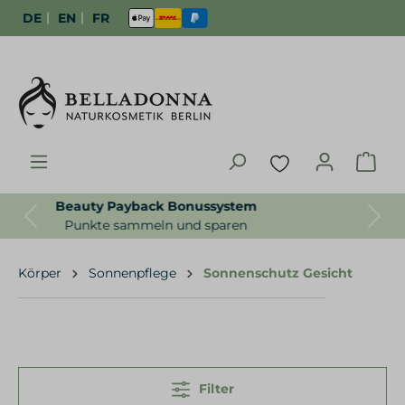
|
|
DE
EN
FR
Gratisproben zur Bestellung
Previous
Next
Für uns selbstverständlich
Körper
Sonnenpflege
Sonnenschutz Gesicht
Filter