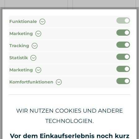
28,00 €*
42,00 €*
933,33 €* / 1 Kilogramm
840,00 €* / 1 Kilogramm
Funktionale
Marketing
Tracking
Statistik
Marketing
Komfortfunktionen
WIR NUTZEN COOKIES UND ANDERE
Fine
Fine
TECHNOLOGIEN.
Deodorant Cream
Deodorant Cream
Vetiver Geranium, 40 g
Cedar Bergamot, 30 g
Vor dem Einkaufserlebnis noch kurz
Tube