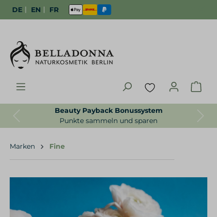
|
|
DE
EN
FR
Beauty Payback Bonussystem
Previous
Next
Punkte sammeln und sparen
Marken
Fine