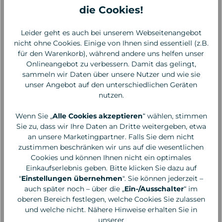
die Cookies!
35,00 €*
28,00 €*
875,00 €* / 1 Kilogramm
933,33 €* / 1 Kilogramm
Leider geht es auch bei unserem Webseitenangebot
nicht ohne Cookies. Einige von Ihnen sind essentiell (z.B.
für den Warenkorb), während andere uns helfen unser
Onlineangebot zu verbessern. Damit das gelingt,
sammeln wir Daten über unsere Nutzer und wie sie
unser Angebot auf den unterschiedlichen Geräten
nutzen.
Wenn Sie „
Alle Cookies akzeptieren
“ wählen, stimmen
Sie zu, dass wir Ihre Daten an Dritte weitergeben, etwa
an unsere Marketingpartner. Falls Sie dem nicht
zustimmen beschränken wir uns auf die wesentlichen
Cookies und können Ihnen nicht ein optimales
Einkaufserlebnis geben. Bitte klicken Sie dazu auf
"
Einstellungen übernehmen
". Sie können jederzeit –
Fine
Fine
auch später noch – über die „
Ein-/Ausschalter
“ im
Deodorant Cream
Deodorant Cream
oberen Bereich festlegen, welche Cookies Sie zulassen
Cedar Bergamot, 40 g
Senza, 30 g
und welche nicht. Nähere Hinweise erhalten Sie in
Tube
unserer