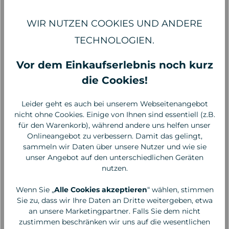
WIR NUTZEN COOKIES UND ANDERE
TECHNOLOGIEN.
Vor dem Einkaufserlebnis noch kurz
die Cookies!
Leider geht es auch bei unserem Webseitenangebot
nicht ohne Cookies. Einige von Ihnen sind essentiell (z.B.
für den Warenkorb), während andere uns helfen unser
Torres Novas
Torres Novas
Onlineangebot zu verbessern. Damit das gelingt,
Bademantel Frottee
Bademantel Frottee
sammeln wir Daten über unsere Nutzer und wie sie
hellgrau, XXL
dunkelgrau, L
unser Angebot auf den unterschiedlichen Geräten
nutzen.
119,00 €*
119,00 €*
Wenn Sie „
Alle Cookies akzeptieren
“ wählen, stimmen
Sie zu, dass wir Ihre Daten an Dritte weitergeben, etwa
an unsere Marketingpartner. Falls Sie dem nicht
zustimmen beschränken wir uns auf die wesentlichen