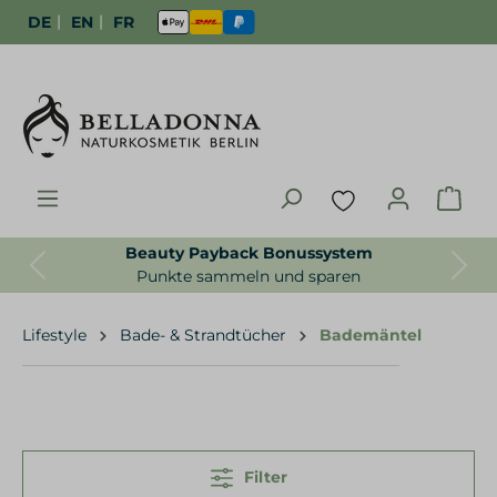
|
|
DE
EN
FR
Beauty Payback Bonussystem
Previous
Next
Punkte sammeln und sparen
Lifestyle
Bade- & Strandtücher
Bademäntel
Filter