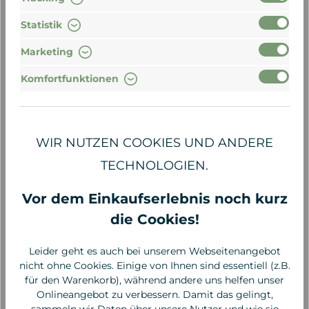
Statistik
Marketing
Pure U
Pure U
Komfortfunktionen
Highlighter Balm Baby
Bronzing Balm Beach
Glow
Day
WIR NUTZEN COOKIES UND ANDERE
21,00 €*
21,00 €*
TECHNOLOGIEN.
Vor dem Einkaufserlebnis noch kurz
die Cookies!
Leider geht es auch bei unserem Webseitenangebot
nicht ohne Cookies. Einige von Ihnen sind essentiell (z.B.
für den Warenkorb), während andere uns helfen unser
Onlineangebot zu verbessern. Damit das gelingt,
sammeln wir Daten über unsere Nutzer und wie sie