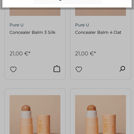
Pure U
Pure U
Concealer Balm 3 Silk
Concealer Balm 4 Oat
21,00 €*
21,00 €*