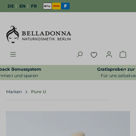
|
|
DE
EN
FR
Gratisproben zur Bestellung
Previous
Next
Für uns selbstverständlich
Marken
Pure U