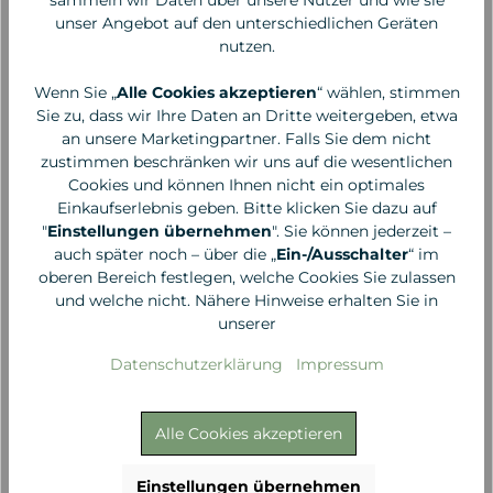
unser Angebot auf den unterschiedlichen Geräten
nutzen.
Wenn Sie „
Alle Cookies akzeptieren
“ wählen, stimmen
Pure U
Pure U
Sie zu, dass wir Ihre Daten an Dritte weitergeben, etwa
Bronzing Balm Coast
Concealer Balm 2
an unsere Marketingpartner. Falls Sie dem nicht
Life
Cream
zustimmen beschränken wir uns auf die wesentlichen
Cookies und können Ihnen nicht ein optimales
Einkaufserlebnis geben. Bitte klicken Sie dazu auf
21,00 €*
21,00 €*
"
Einstellungen übernehmen
". Sie können jederzeit –
auch später noch – über die „
Ein-/Ausschalter
“ im
oberen Bereich festlegen, welche Cookies Sie zulassen
und welche nicht. Nähere Hinweise erhalten Sie in
unserer
Datenschutzerklärung
Impressum
Alle Cookies akzeptieren
Einstellungen übernehmen