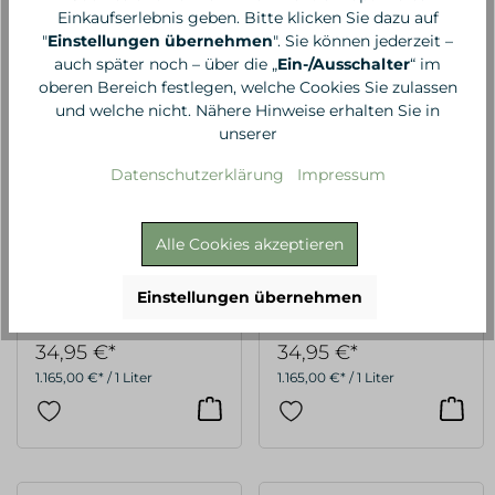
Einkaufserlebnis geben. Bitte klicken Sie dazu auf
"
Einstellungen übernehmen
". Sie können jederzeit –
auch später noch – über die „
Ein-/Ausschalter
“ im
oberen Bereich festlegen, welche Cookies Sie zulassen
und welche nicht. Nähere Hinweise erhalten Sie in
unserer
Datenschutzerklärung
Impressum
Alle Cookies akzeptieren
Madara
Madara
H2O Tint Hyaluron
H2O Tint Hyaluron
Einstellungen übernehmen
Tinted Serum, #4 WILD
Tinted Serum, #5
FLOWER
DREAM FLOWER
34,95 €*
34,95 €*
1.165,00 €* / 1 Liter
1.165,00 €* / 1 Liter