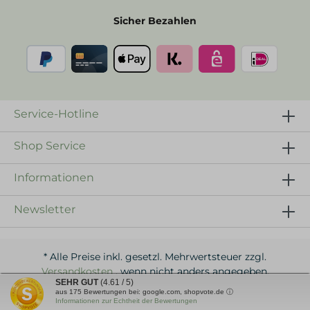
Sicher Bezahlen
Service-Hotline
Shop Service
Informationen
Newsletter
* Alle Preise inkl. gesetzl. Mehrwertsteuer zzgl.
Versandkosten
, wenn nicht anders angegeben.
SEHR GUT
(4.61 / 5)
aus
175
Bewertungen bei: google.com, shopvote.de ⓘ
Realisiert mit Shopware, powered by TrendKai
Informationen zur Echtheit der Bewertungen