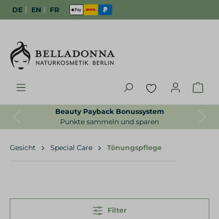
|
|
DE
EN
FR
Beauty Payback Bonussystem
Previous
Next
Punkte sammeln und sparen
Gesicht
Special Care
Tönungspflege
Filter