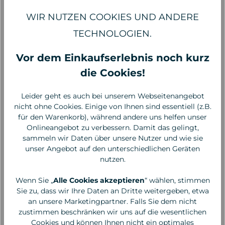
WIR NUTZEN COOKIES UND ANDERE
TECHNOLOGIEN.
Vor dem Einkaufserlebnis noch kurz
die Cookies!
Leider geht es auch bei unserem Webseitenangebot
nicht ohne Cookies. Einige von Ihnen sind essentiell (z.B.
für den Warenkorb), während andere uns helfen unser
Madara
Madara
Onlineangebot zu verbessern. Damit das gelingt,
H2O Tint Hyaluron
H2O Tint Hyaluron
sammeln wir Daten über unsere Nutzer und wie sie
Tinted Serum, #2
Tinted Serum, #3 SUN
unser Angebot auf den unterschiedlichen Geräten
MOON FLOWER
FLOWER
nutzen.
34,95 €*
34,95 €*
1.165,00 €* / 1 Liter
1.165,00 €* / 1 Liter
Wenn Sie „
Alle Cookies akzeptieren
“ wählen, stimmen
Sie zu, dass wir Ihre Daten an Dritte weitergeben, etwa
an unsere Marketingpartner. Falls Sie dem nicht
zustimmen beschränken wir uns auf die wesentlichen
Cookies und können Ihnen nicht ein optimales