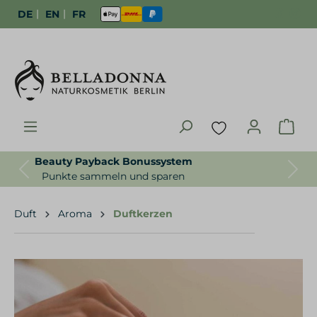
|
|
DE
EN
FR
Gratisproben zur Bestellung
Previous
Next
Für uns selbstverständlich
Duft
Aroma
Duftkerzen