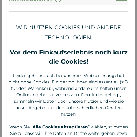
95,60 €* / 1 Liter
95,60 €* / 1 Liter
WIR NUTZEN COOKIES UND ANDERE
TECHNOLOGIEN.
Vor dem Einkaufserlebnis noch kurz
die Cookies!
Leider geht es auch bei unserem Webseitenangebot
nicht ohne Cookies. Einige von Ihnen sind essentiell (z.B.
für den Warenkorb), während andere uns helfen unser
Onlineangebot zu verbessern. Damit das gelingt,
sammeln wir Daten über unsere Nutzer und wie sie
LIMA
LIMA
unser Angebot auf den unterschiedlichen Geräten
Duftkerze Green Tea,
Duftkerze Lily & Rose,
nutzen.
120ml
120ml
Wenn Sie „
Alle Cookies akzeptieren
“ wählen, stimmen
18,90 €*
18,90 €*
Sie zu, dass wir Ihre Daten an Dritte weitergeben, etwa