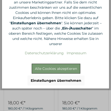
157,50 €* / 1 Liter
157,50 €* / 1 Liter
an unsere Marketingpartner. Falls Sie dem nicht
zustimmen beschränken wir uns auf die wesentlichen
Cookies und können Ihnen nicht ein optimales
Einkaufserlebnis geben. Bitte klicken Sie dazu auf
"
Einstellungen übernehmen
". Sie können jederzeit –
auch später noch – über die „
Ein-/Ausschalter
“ im
oberen Bereich festlegen, welche Cookies Sie zulassen
und welche nicht. Nähere Hinweise erhalten Sie in
unserer
Datenschutzerklärung
Impressum
Alle Cookies akzeptieren
LIMA
LIMA
Einstellungen übernehmen
Aromakerze Lavender
Aromakerze Lemon
18,00 €*
18,00 €*
180,00 €* / 1 Kilogramm
180,00 €* / 1 Kilogramm