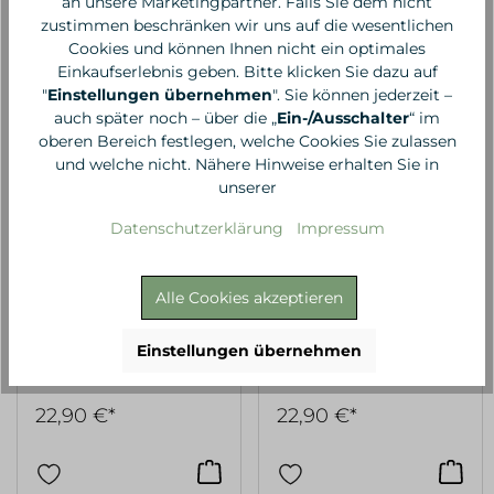
an unsere Marketingpartner. Falls Sie dem nicht
zustimmen beschränken wir uns auf die wesentlichen
Cookies und können Ihnen nicht ein optimales
Einkaufserlebnis geben. Bitte klicken Sie dazu auf
"
Einstellungen übernehmen
". Sie können jederzeit –
auch später noch – über die „
Ein-/Ausschalter
“ im
oberen Bereich festlegen, welche Cookies Sie zulassen
und welche nicht. Nähere Hinweise erhalten Sie in
unserer
Datenschutzerklärung
Impressum
Alle Cookies akzeptieren
BELLADONNA
BELLADONNA
Hamam Badetuch Bird
Hamam Badetuch Bird
Einstellungen übernehmen
Eye special türkis blau
Eye special türkis
magenta
22,90 €*
22,90 €*