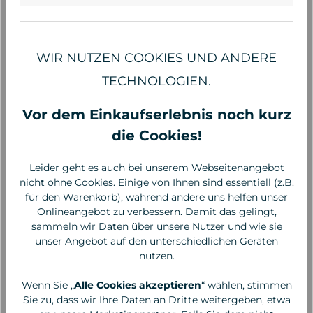
WIR NUTZEN COOKIES UND ANDERE
TECHNOLOGIEN.
Vor dem Einkaufserlebnis noch kurz
die Cookies!
Leider geht es auch bei unserem Webseitenangebot
nicht ohne Cookies. Einige von Ihnen sind essentiell (z.B.
für den Warenkorb), während andere uns helfen unser
BELLADONNA
BELLADONNA
Onlineangebot zu verbessern. Damit das gelingt,
Hamam Badetuch Bird
Hamam Badetuch Bird
sammeln wir Daten über unsere Nutzer und wie sie
Eye special grün-
Eye special rot petrol
unser Angebot auf den unterschiedlichen Geräten
magenta
nutzen.
22,90 €*
22,90 €*
Wenn Sie „
Alle Cookies akzeptieren
“ wählen, stimmen
Sie zu, dass wir Ihre Daten an Dritte weitergeben, etwa