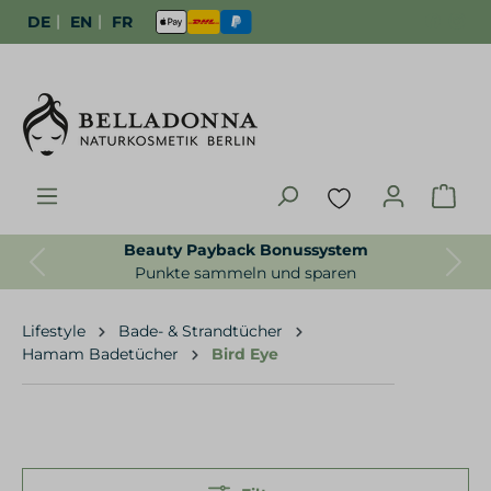
|
|
DE
EN
FR
Beauty Payback Bonussystem
Previous
Next
Punkte sammeln und sparen
Lifestyle
Bade- & Strandtücher
Hamam Badetücher
Bird Eye