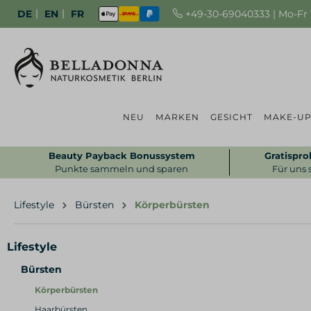
|
|
+49-30-69040333 | Mo-Fr 1
DE
EN
FR
NEU
MARKEN
GESICHT
MAKE-U
Beauty Payback Bonussystem
Gratispro
Punkte sammeln und sparen
Für uns 
Lifestyle
Bürsten
Körperbürsten
Lifestyle
Bürsten
Körperbürsten
Haarbürsten