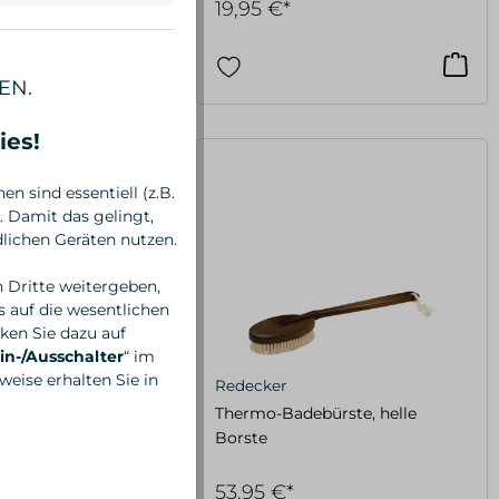
19,95 €*
EN.
ies!
n sind essentiell (z.B.
 Damit das gelingt,
lichen Geräten nutzen.
n Dritte weitergeben,
 auf die wesentlichen
ken Sie dazu auf
in-/Ausschalter
“ im
eise erhalten Sie in
Redecker
enagelbürste, helle
Thermo-Badebürste, helle
Borste
53,95 €*