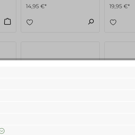
14,95 €*
19,95 €*
Redecker
Redecker
Badebürste mit festem Stiel, 50
Massagebürs
cm, Fibre
Olive, Borst