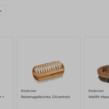
Redecker
Redecker
r +
Reisenagelbürste, Olivenholz
Wellfit Mas