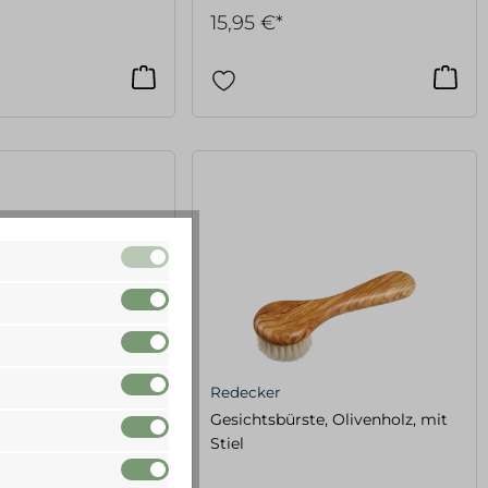
15,95 €*
Redecker
te, mit Knauf,
Gesichtsbürste, Olivenholz, mit
e
Stiel