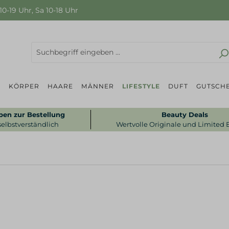
0-19 Uhr, Sa 10-18 Uhr
P
KÖRPER
HAARE
MÄNNER
LIFESTYLE
DUFT
GUTSCHE
ben zur Bestellung
Beauty Deals
selbstverständlich
Wertvolle Originale und Limited 