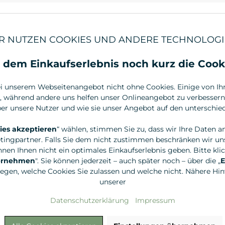
15,95 €*
47,95 €*
R NUTZEN COOKIES UND ANDERE TECHNOLOGI
 dem Einkaufserlebnis noch kurz die Cook
i unserem Webseitenangebot nicht ohne Cookies. Einige von Ihne
, während andere uns helfen unser Onlineangebot zu verbessern.
r unsere Nutzer und wie sie unser Angebot auf den unterschied
ies akzeptieren
“ wählen, stimmen Sie zu, dass wir Ihre Daten a
tingpartner. Falls Sie dem nicht zustimmen beschränken wir uns
nen Ihnen nicht ein optimales Einkaufserlebnis geben. Bitte klic
bernehmen
". Sie können jederzeit – auch später noch – über die „
E
legen, welche Cookies Sie zulassen und welche nicht. Nähere Hinw
Redecker
Redecker
unserer
Badebürste, Olivenholz
Thermo-Reis
Borste
Datenschutzerklärung
Impressum
64,95 €*
12,95 €*