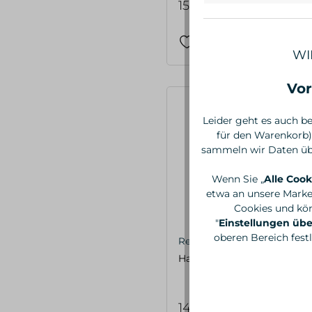
15,95 €*
WI
Vor
Leider geht es auch be
für den Warenkorb)
sammeln wir Daten übe
Wenn Sie „
Alle Cook
etwa an unsere Marke
Cookies und kön
"
Einstellungen ü
oberen Bereich fest
Redecker
Handwerkernagelbürste
14,95 €*